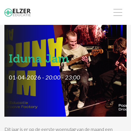
Iduna Jam
01-04-2026 -
20:00
-
23:00
Dit jaar is er op de eerste woensdag van de maand een