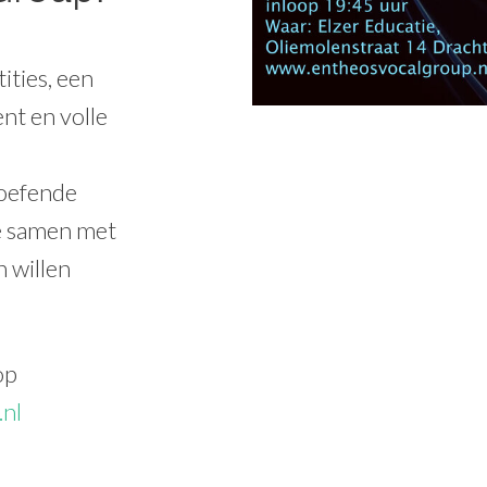
ities, een
nt en volle
eoefende
e samen met
n willen
op
.nl