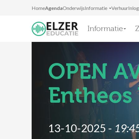
Home
Agenda
Onderwijs
Informatie
Verhuur
Inlo
Informatie
OPEN A
Entheos
13-10-2025 -
19:4