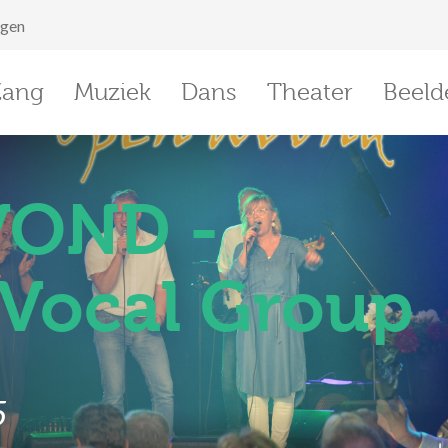
ggen
Zang
Muziek
Dans
Theater
Beeld
VOND -
 Vocal Group
5