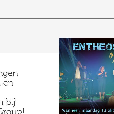
ingen
 en
 bij
Group!