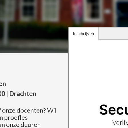
Inschrijven
ten
00 |
Drachten
 onze docenten? Wil
n proefles
an onze deuren