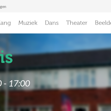
ggen
Zang
Muziek
Dans
Theater
Beeld
is
0
-
17:00