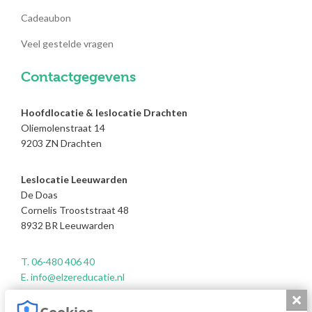
Cadeaubon
Veel gestelde vragen
Contactgegevens
Hoofdlocatie & leslocatie Drachten
Oliemolenstraat 14
9203 ZN Drachten
Leslocatie Leeuwarden
De Doas
Cornelis Trooststraat 48
8932 BR Leeuwarden
T. 06-480 406 40
E. info@elzereducatie.nl
Slui